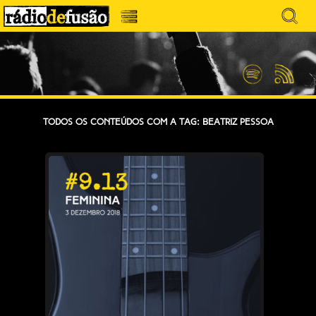
Avançar
Search
para
for:
Menu
MÚSICA SEM PRECONCEITOS. CONVERSA
o
RÁDIO DEFUSÃO
conteúdo
SEM PRETENSÕES.
Spotify
Feed
RSS
Todos os conteúdos com a tag: Beatriz Pessoa