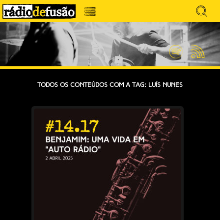
Avançar
Search
para
for:
Menu
MÚSICA SEM PRECONCEITOS. CONVERSA
o
RÁDIO DEFUSÃO
conteúdo
SEM PRETENSÕES.
Spotify
Feed
RSS
Todos os conteúdos com a tag: Luís Nunes