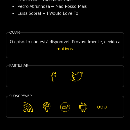
Pedro Abrunhosa — Não Posso Mais
Luisa Sobral — I Would Love To
Ouvir
O episódio não está disponível. Provavelmente, devido a
motivos
.
Partilhar
Partilhar
Partilhar
no
no
Facebook
Twitter
Subscrever
Feed
Apple
Spotify
Android
Mais…
RSS
Podcasts