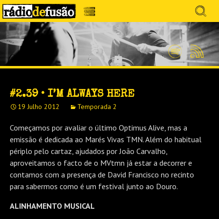
Avançar
Search
para
for:
Menu
MÚSICA SEM PRECONCEITOS. CONVERSA
o
RÁDIO DEFUSÃO
conteúdo
SEM PRETENSÕES.
Spotify
Feed
RSS
#2.39 • I’M ALWAYS HERE
19 Julho 2012
Temporada 2
Começamos por avaliar o último Optimus Alive, mas a
emissão é dedicada ao Marés Vivas TMN. Além do habitual
périplo pelo cartaz, ajudados por João Carvalho,
aproveitamos o facto de o MVtmn já estar a decorrer e
contamos com a presença de David Francisco no recinto
para sabermos como é um festival junto ao Douro.
ALINHAMENTO MUSICAL