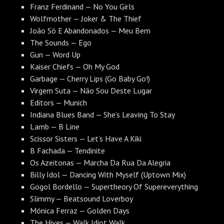
Franz Ferdinand — No You Girls
Wolfmother — Joker & The Thief
João Só E Abandonados — Meu Bem
The Sounds — Ego
Gun — Word Up
Kaiser Chiefs — Oh My God
Garbage — Cherry Lips (Go Baby Go!)
Virgem Suta — Não Sou Deste Lugar
Editors — Munich
Indiana Blues Band — She’s Leaving To Stay
Lamb — B Line
Scissor Sisters — Let’s Have A Kiki
B Fachada — Tendinite
Os Azeitonas — Marcha Da Rua Da Alegria
Billy Idol — Dancing With Myself (Uptown Mix)
Gogol Bordello — Supertheory Of Supereverything
Slimmy — Beatsound Loverboy
Mónica Ferraz — Golden Days
The Hives — Walk Idiot Walk