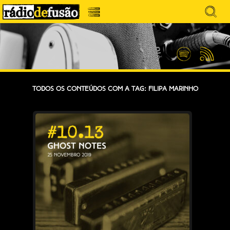
Avançar
Search
para
for:
Menu
MÚSICA SEM PRECONCEITOS. CONVERSA
o
RÁDIO DEFUSÃO
conteúdo
SEM PRETENSÕES.
Spotify
Feed
RSS
Todos os conteúdos com a tag: Filipa Marinho