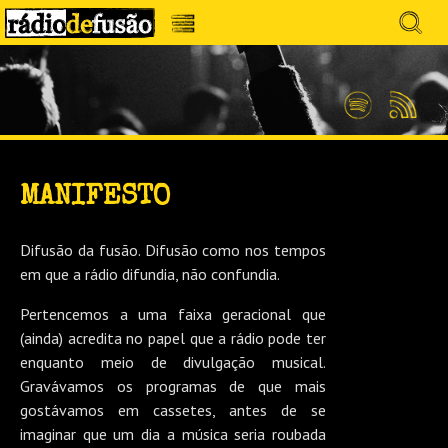
Avançar
Search
para
for:
Menu
MÚSICA SEM PRECONCEITOS. CONVERSA
o
RÁDIO DEFUSÃO
conteúdo
SEM PRETENSÕES.
Spotify
Feed
RSS
MANIFESTO
Difusão da fusão. Difusão como nos tempos
em que a rádio difundia, não confundia.
Pertencemos a uma faixa geracional que
(ainda) acredita no papel que a rádio pode ter
enquanto meio de divulgação musical.
Gravávamos os programas de que mais
gostávamos em cassetes, antes de se
imaginar que um dia a música seria roubada