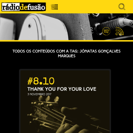
Avançar
Search
para
for:
Menu
MÚSICA SEM PRECONCEITOS. CONVERSA
o
RÁDIO DEFUSÃO
conteúdo
SEM PRETENSÕES.
Spotify
Feed
RSS
Todos os conteúdos com a tag: Jónatas Gonçalves
Marques