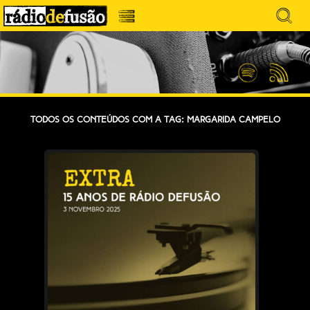
Avançar
Search
para
for:
Menu
MÚSICA SEM PRECONCEITOS. CONVERSA
o
RÁDIO DEFUSÃO
conteúdo
SEM PRETENSÕES.
Spotify
Feed
RSS
Todos os conteúdos com a tag: Margarida Campelo