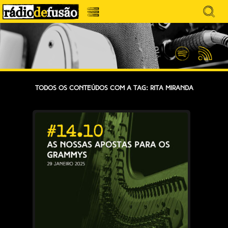
Avançar
Search
para
for:
Menu
MÚSICA SEM PRECONCEITOS. CONVERSA
o
RÁDIO DEFUSÃO
conteúdo
SEM PRETENSÕES.
Spotify
Feed
RSS
Todos os conteúdos com a tag: Rita Miranda