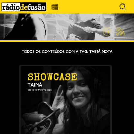
Avançar
Search
para
for:
Menu
MÚSICA SEM PRECONCEITOS. CONVERSA
o
RÁDIO DEFUSÃO
conteúdo
SEM PRETENSÕES.
Spotify
Feed
RSS
Todos os conteúdos com a tag: Tainá Mota