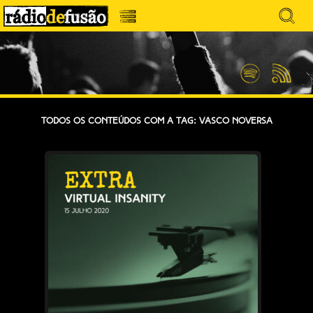
Avançar
Search
para
for:
Menu
MÚSICA SEM PRECONCEITOS. CONVERSA
o
RÁDIO DEFUSÃO
conteúdo
SEM PRETENSÕES.
Spotify
Feed
RSS
Todos os conteúdos com a tag: Vasco Noversa