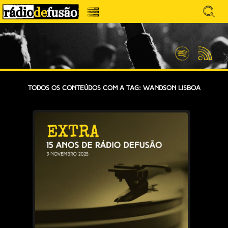
Avançar
Search
para
for:
Menu
MÚSICA SEM PRECONCEITOS. CONVERSA
o
RÁDIO DEFUSÃO
conteúdo
SEM PRETENSÕES.
Spotify
Feed
RSS
Todos os conteúdos com a tag: Wandson Lisboa