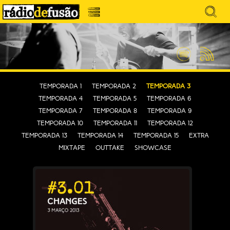
Avançar
Search
para
for:
Menu
MÚSICA SEM PRECONCEITOS. CONVERSA
o
RÁDIO DEFUSÃO
conteúdo
SEM PRETENSÕES.
Spotify
Feed
RSS
Temporada 1
Temporada 2
Temporada 3
Temporada 4
Temporada 5
Temporada 6
Temporada 7
Temporada 8
Temporada 9
Temporada 10
Temporada 11
Temporada 12
Temporada 13
Temporada 14
Temporada 15
EXTRA
MIXTAPE
OUTTAKE
SHOWCASE