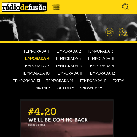
Avançar
Search
para
for:
Menu
MÚSICA SEM PRECONCEITOS. CONVERSA
o
RÁDIO DEFUSÃO
conteúdo
SEM PRETENSÕES.
Spotify
Feed
RSS
Temporada 1
Temporada 2
Temporada 3
Temporada 4
Temporada 5
Temporada 6
Temporada 7
Temporada 8
Temporada 9
Temporada 10
Temporada 11
Temporada 12
Temporada 13
Temporada 14
Temporada 15
EXTRA
MIXTAPE
OUTTAKE
SHOWCASE