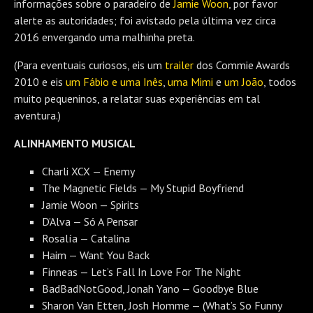
informações sobre o paradeiro de
Jamie Woon
, por favor
alerte as autoridades; foi avistado pela última vez circa
2016 envergando uma malhinha preta.
(Para eventuais curiosos, eis um
trailer
dos Commie Awards
2010 e eis
um Fábio e uma Inês
,
uma Mimi
e
um João
, todos
muito pequeninos, a relatar suas experiências em tal
aventura.)
ALINHAMENTO MUSICAL
Charli XCX — Enemy
The Magnetic Fields — My Stupid Boyfriend
Jamie Woon — Spirits
D’Alva — Só A Pensar
Rosalía — Catalina
Haim — Want You Back
Finneas — Let’s Fall In Love For The Night
BadBadNotGood, Jonah Yano — Goodbye Blue
Sharon Van Etten, Josh Homme — (What’s So Funny