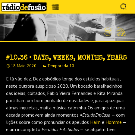
Avançar
Search
para
for:
Menu
MÚSICA SEM PRECONCEITOS. CONVERSA
o
RÁDIO DEFUSÃO
conteúdo
SEM PRETENSÕES.
Spotify
Feed
RSS
#10.36 • DAYS, WEEKS, MONTHS, YEARS
18 Maio 2020
Temporada 10
E lá vão dez. Dez episódios longe dos estúdios habituais,
neste outrora auspicioso 2020. Um bocado baralhadinhos
das ideias, coitados, Fábio Vieira Fernandes e Rita Miranda
partilham um bom punhado de novidades e, para apaziguar
almas inquietas, muita música calminha. Os amigos de uma
década promovem ainda momentos
#EstudoEmCasa
— com
lições sobre como pronunciar os apelidos
Haim
e
Homme
—
e um incompleto
Perdidos E Achados
— se alguém tiver