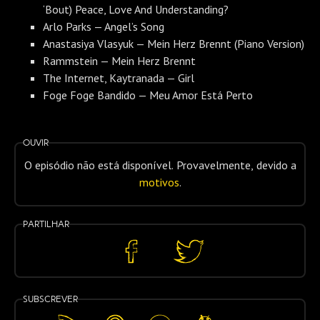
‘Bout) Peace, Love And Understanding?
Arlo Parks — Angel’s Song
Anastasiya Vlasyuk — Mein Herz Brennt (Piano Version)
Rammstein — Mein Herz Brennt
The Internet, Kaytranada — Girl
Foge Foge Bandido — Meu Amor Está Perto
Ouvir
O episódio não está disponível. Provavelmente, devido a
motivos
.
Partilhar
Partilhar
Partilhar
no
no
Facebook
Twitter
Subscrever
Feed
Apple
Spotify
Android
Mais…