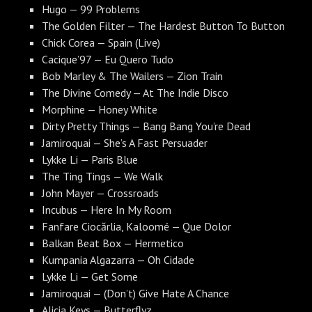
Hugo — 99 Problems
The Golden Filter — The Hardest Button To Button
Chick Corea — Spain (Live)
Cacique’97 — Eu Quero Tudo
Bob Marley & The Wailers — Zion Train
The Divine Comedy — At The Indie Disco
Morphine — Honey White
Dirty Pretty Things — Bang Bang You’re Dead
Jamiroquai — She’s A Fast Persuader
Lykke Li — Paris Blue
The Ting Tings — We Walk
John Mayer — Crossroads
Incubus — Here In My Room
Fanfare Ciocărlia, Kaloomé — Que Dolor
Balkan Beat Box — Hermetico
Kumpania Algazarra — Oh Cidade
Lykke Li — Get Some
Jamiroquai — (Don’t) Give Hate A Chance
Alicia Keys — Butterflyz