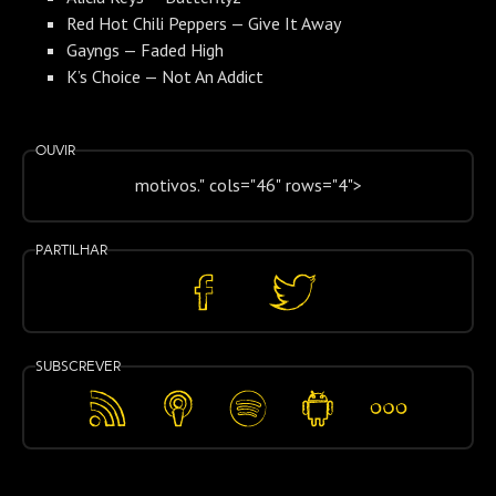
Red Hot Chili Peppers — Give It Away
Gayngs — Faded High
K’s Choice — Not An Addict
Ouvir
motivos." cols="46" rows="4">
Partilhar
Partilhar
Partilhar
no
no
Facebook
Twitter
Subscrever
Feed
Apple
Spotify
Android
Mais…
RSS
Podcasts