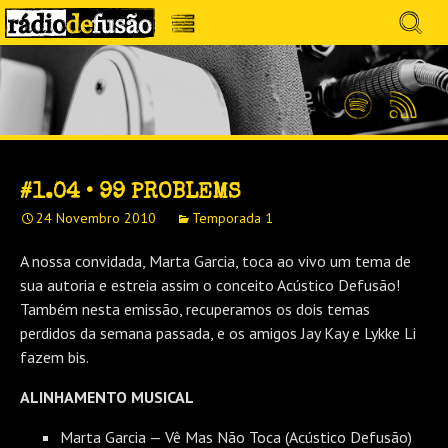
Avançar
Search
para
for:
Menu
MÚSICA SEM PRECONCEITOS. CONVERSA
o
RÁDIO DEFUSÃO
conteúdo
SEM PRETENSÕES.
Spotify
Feed
RSS
#1.04 • 99 PROBLEMS
24 Novembro 2010
Temporada 1
A nossa convidada, Marta Garcia, toca ao vivo um tema de
sua autoria e estreia assim o conceito Acústico Defusão!
Também nesta emissão, recuperamos os dois temas
perdidos da semana passada, e os amigos Jay Kay e Lykke Li
fazem bis.
ALINHAMENTO MUSICAL
Marta Garcia — Vê Mas Não Toca (Acústico Defusão)