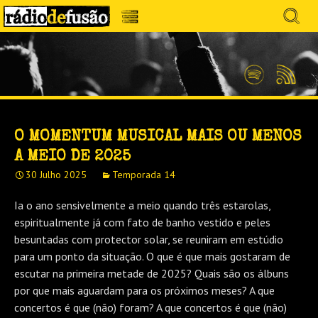
Avançar
Search
para
for:
Menu
MÚSICA SEM PRECONCEITOS. CONVERSA
o
RÁDIO DEFUSÃO
conteúdo
SEM PRETENSÕES.
Spotify
Feed
RSS
O MOMENTUM MUSICAL MAIS OU MENOS
A MEIO DE 2025
30 Julho 2025
Temporada 14
Ia o ano sensivelmente a meio quando três estarolas,
espiritualmente já com fato de banho vestido e peles
besuntadas com protector solar, se reuniram em estúdio
para um ponto da situação. O que é que mais gostaram de
escutar na primeira metade de 2025? Quais são os álbuns
por que mais aguardam para os próximos meses? A que
concertos é que (não) foram? A que concertos é que (não)