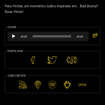
Para fechar, um momento lúdico inspirado em… Bad Bunny?
Boas férias!
Ouvir
Reprodutor
Ouvir
00:00
00:00
de
numa
áudio
nova
Partilhar
janela
Partilhar
Partilhar
Embed
no
no
Facebook
Twitter
Subscrever
Feed
Apple
Spotify
Android
Mais…
RSS
Podcasts