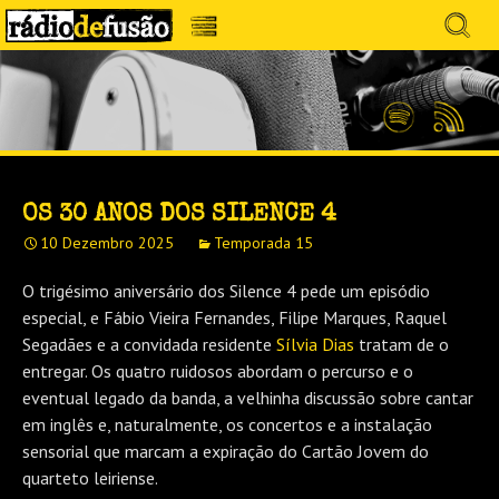
Avançar
Search
para
for:
Menu
MÚSICA SEM PRECONCEITOS. CONVERSA
o
RÁDIO DEFUSÃO
conteúdo
SEM PRETENSÕES.
Spotify
Feed
RSS
OS 30 ANOS DOS SILENCE 4
10 Dezembro 2025
Temporada 15
O trigésimo aniversário dos Silence 4 pede um episódio
especial, e Fábio Vieira Fernandes, Filipe Marques, Raquel
Segadães e a convidada residente
Sílvia Dias
tratam de o
entregar. Os quatro ruidosos abordam o percurso e o
eventual legado da banda, a velhinha discussão sobre cantar
em inglês e, naturalmente, os concertos e a instalação
sensorial que marcam a expiração do Cartão Jovem do
quarteto leiriense.