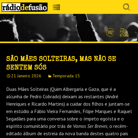
Avançar
Search
para
for:
Menu
MÚSICA SEM PRECONCEITOS. CONVERSA
o
RÁDIO DEFUSÃO
conteúdo
SEM PRETENSÕES.
Spotify
Feed
RSS
SÃO MÃES SOLTEIRAS, MAS NÃO SE
SENTEM SÓS
21 Janeiro 2026
Temporada 15
Duas Mães Solteiras (Quim Albergaria e Gaza, que é a
alcunha de Pedro Cobrado) deixam as restantes (André
Henriques e Ricardo Martins) a cuidar dos filhos e juntam-se
em estúdio a Fábio Vieira Fernandes, Filipe Marques e Raquel
Segadães para uma conversa sobre o ímpeto egoísta e o
espírito comunitário por trás de
Vamos Ser Breves
, o recém-
editado álbum de estreia da nova banda destes quatro pais