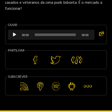
casados e veteranos da cena punk lisboeta. É o mercado a
funcionar!
Ouvir
Reprodutor
Ouvir
00:00
00:00
de
numa
áudio
nova
Partilhar
janela
Partilhar
Partilhar
Embed
no
no
Facebook
Twitter
Subscrever
Feed
Apple
Spotify
Android
Mais…
RSS
Podcasts