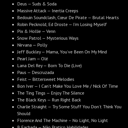
Deus — Suds & Soda
Massive Attack — Inertia Creeps
Bedouin Soundclash, Cœur De Pirate — Brutal Hearts
Robin Pecknold, Ed Droste — I’m Losing Myself
Pix & Hollie — Venn
Snow Patrol — Mysterious Ways
Nirvana — Polly
Jeff Buckley — Mama, You’ve Been On My Mind
Pearl Jam — Olé
Lana Del Rey — Born To Die (Live)
Paus — Descruzada
Feist — Bittersweet Melodies
Bon Iver — I Can’t Make You Love Me / Nick Of Time
The Ting Tings — Enjoy The Silence
The Black Keys — Run Right Back
Charlie Straight — Try Some Stuff You Don’t Think You
Should
Florence And The Machine – No Light, No Light
B Fachada — Não Pratico Habilidades