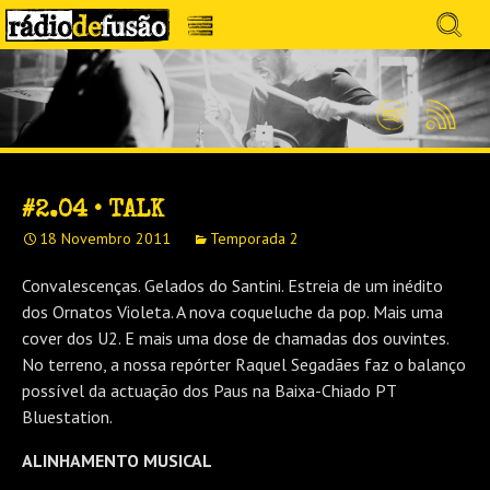
Avançar
Search
para
for:
Menu
MÚSICA SEM PRECONCEITOS. CONVERSA
o
RÁDIO DEFUSÃO
conteúdo
SEM PRETENSÕES.
Spotify
Feed
RSS
#2.04 • TALK
18 Novembro 2011
Temporada 2
Convalescenças. Gelados do Santini. Estreia de um inédito
dos Ornatos Violeta. A nova coqueluche da pop. Mais uma
cover dos U2. E mais uma dose de chamadas dos ouvintes.
No terreno, a nossa repórter Raquel Segadães faz o balanço
possível da actuação dos Paus na Baixa-Chiado PT
Bluestation.
ALINHAMENTO MUSICAL