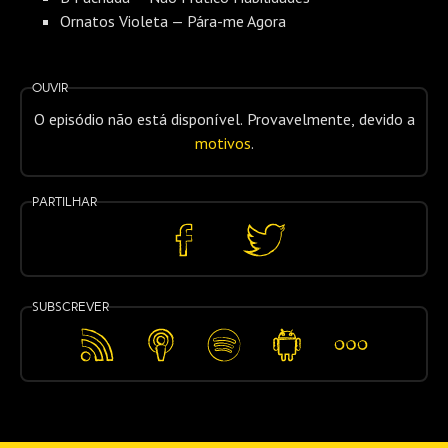
Ornatos Violeta — Pára-me Agora
Ouvir
O episódio não está disponível. Provavelmente, devido a
motivos
.
Partilhar
Partilhar
Partilhar
no
no
Facebook
Twitter
Subscrever
Feed
Apple
Spotify
Android
Mais…
RSS
Podcasts