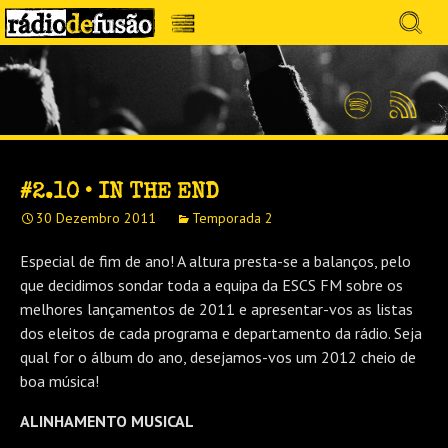
Avançar
Search
para
for:
Menu
MÚSICA SEM PRECONCEITOS. CONVERSA
o
RÁDIO DEFUSÃO
conteúdo
SEM PRETENSÕES.
Spotify
Feed
RSS
#2.10 • IN THE END
30 Dezembro 2011
Temporada 2
Especial de fim de ano! A altura presta-se a balanços, pelo
que decidimos sondar toda a equipa da ESCS FM sobre os
melhores lançamentos de 2011 e apresentar-vos as listas
dos eleitos de cada programa e departamento da rádio. Seja
qual for o álbum do ano, desejamos-vos um 2012 cheio de
boa música!
ALINHAMENTO MUSICAL