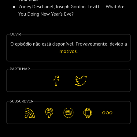
Zooey Deschanel, Joseph Gordon-Levitt — What Are
You Doing New Year’s Eve?
Ouvir
O episódio não está disponível. Provavelmente, devido a
motivos
.
Partilhar
Partilhar
Partilhar
no
no
Facebook
Twitter
Subscrever
Feed
Apple
Spotify
Android
Mais…
RSS
Podcasts