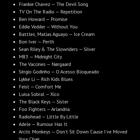
Frankie Chavez — The Devil Song
TV On The Radio — Repetition
Ben Howard — Promise
Eddie Vedder — Without You
Battles, Matias Aguayo — Ice Cream
Bon Iver — Perth
Sean Riley & The Slowriders — Silver
M83 — Midnight City
The Vaccines — Nørgaard
Sérgio Godinho — O Acesso Bloqueado
Lykke Li — Rich Kids Blues
Feist — Comfort Me
Luisa Sobral — Xico
The Black Keys — Sister
Foo Fighters — Arlandria
Radiohead — Little By Little
Adele — Rumour Has It
Arctic Monkeys — Don’t Sit Down ‘Cause I’ve Moved
Your Chair