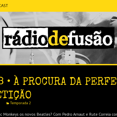
cast
 CONVERSA SEM PRETENSÕES.
FUSÃO
8 • À PROCURA DA PERF
ETIÇÃO
2
Temporada 2
tic Monkeys os novos Beatles? Com Pedro Arnaut e Rute Correia c