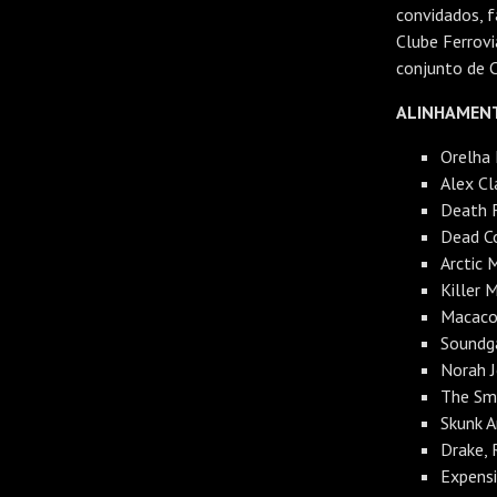
convidados, f
Clube Ferrovi
conjunto de C
ALINHAMEN
Orelha
Alex Cl
Death 
Dead C
Arctic 
Killer 
Macaco
Soundg
Norah J
The Smi
Skunk A
Drake, 
Expensi