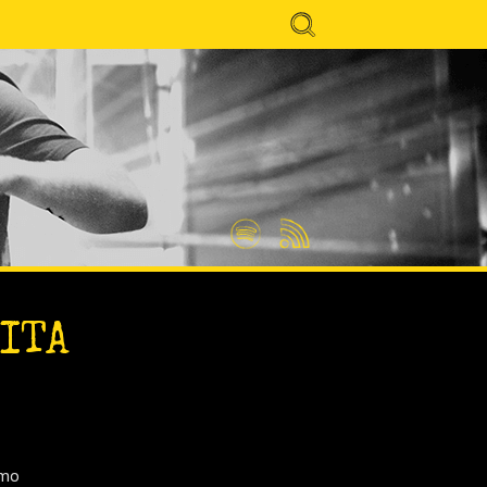
Search
for:
Spotify
Feed
RSS
EITA
omo