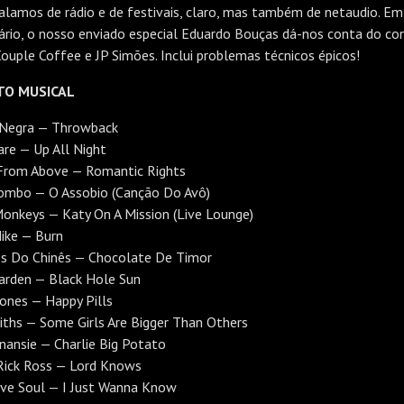
alamos de rádio e de festivais, claro, mas também de netaudio. Em
ário, o nosso enviado especial Eduardo Bouças dá-nos conta do co
ouple Coffee e JP Simões. Inclui problemas técnicos épicos!
TO MUSICAL
 Negra — Throwback
are — Up All Night
From Above — Romantic Rights
ombo — O Assobio (Canção Do Avô)
Monkeys — Katy On A Mission (Live Lounge)
Mike — Burn
s Do Chinês — Chocolate De Timor
arden — Black Hole Sun
ones — Happy Pills
ths — Some Girls Are Bigger Than Others
nansie — Charlie Big Potato
Rick Ross — Lord Knows
ve Soul — I Just Wanna Know