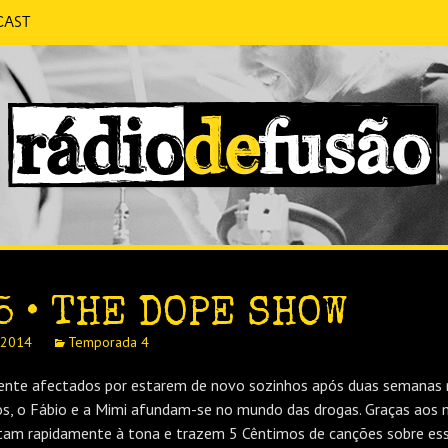
cast
 CONVERSA SEM PRETENSÕES.
FUSÃO
5 • THE DOPE SHOW
 2014
Temporada 4
ente afectados por estarem de novo sozinhos após duas semanas
, o Fábio e a Mimi afundam-se no mundo das drogas. Graças aos
ltam rapidamente à tona e trazem 5 Cêntimos de canções sobre essa