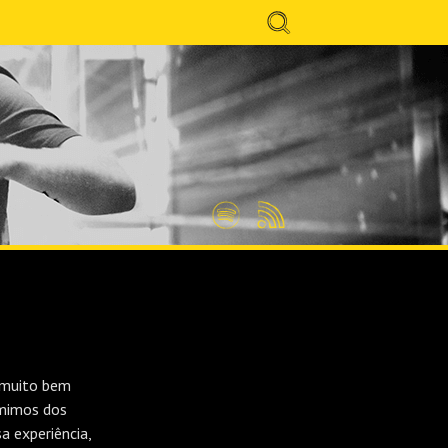
Search
for:
Spotify
Feed
RSS
 muito bem
 mimos dos
 experiência,