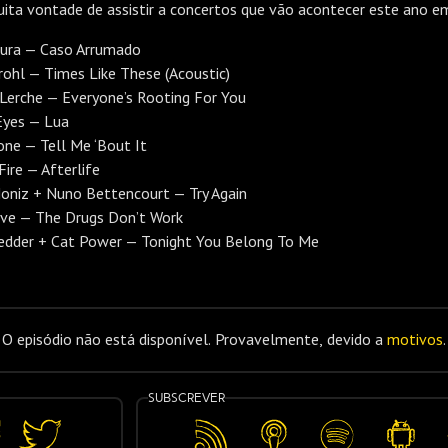
ta vontade de assistir a concertos que vão acontecer este ano e
ura — Caso Arrumado
ohl — Times Like These (Acoustic)
Lerche — Everyone’s Rooting For You
Eyes — Lua
one — Tell Me ‘Bout It
Fire — Afterlife
oniz + Nuno Bettencourt — Try Again
rve — The Drugs Don’t Work
edder + Cat Power — Tonight You Belong To Me
O episódio não está disponível. Provavelmente, devido a
motivos
.
Subscrever
lhar
Partilhar
Feed
Apple
Spotify
Android
no
RSS
Podcasts