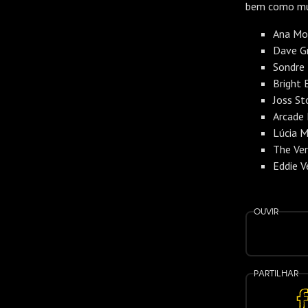
bem como mui
Ana Mo
Dave Gr
Sondre 
Bright 
Joss St
Arcade 
Lúcia M
The Ve
Eddie V
Ouvir
Partilhar
Parti
no