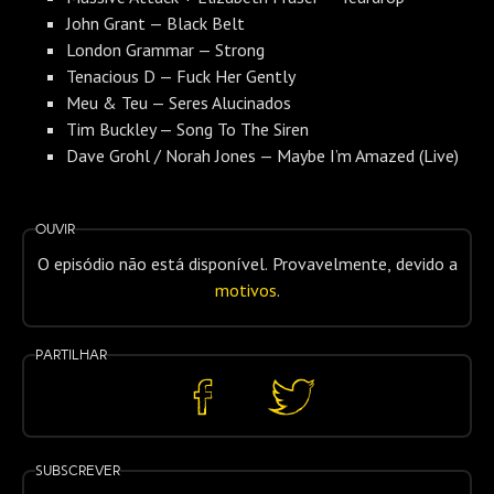
John Grant — Black Belt
London Grammar — Strong
Tenacious D — Fuck Her Gently
Meu & Teu — Seres Alucinados
Tim Buckley — Song To The Siren
Dave Grohl / Norah Jones — Maybe I’m Amazed (Live)
Ouvir
O episódio não está disponível. Provavelmente, devido a
motivos
.
Partilhar
Partilhar
Partilhar
no
no
Facebook
Twitter
Subscrever