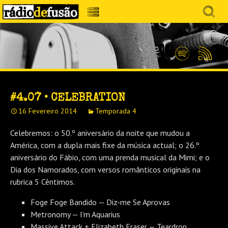
Avançar
Search
para
for:
Menu
MÚSICA SEM PRECONCEITOS. CONVERSA
o
RÁDIO DEFUSÃO
conteúdo
SEM PRETENSÕES.
Spotify
Feed
RSS
#4.07 • CELEBRATION
16 Fevereiro 2014
Temporada 4
Celebremos: o 50.º aniversário da noite que mudou a
América, com a dupla mais fixe da música actual; o 26.º
aniversário do Fábio, com uma prenda musical da Mimi; e o
Dia dos Namorados, com versos românticos originais na
rubrica 5 Cêntimos.
Foge Foge Bandido — Diz-me Se Aprovas
Metronomy — I’m Aquarius
Massive Attack + Elizabeth Fraser — Teardrop