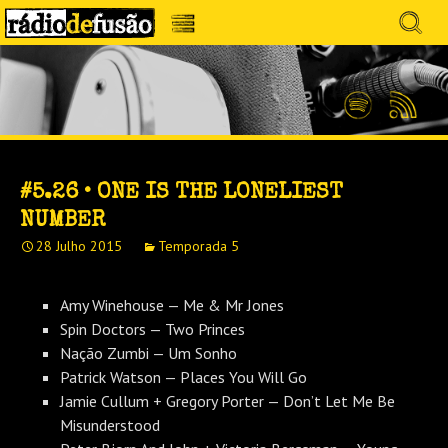
Avançar
Search
para
for:
Menu
MÚSICA SEM PRECONCEITOS. CONVERSA
o
RÁDIO DEFUSÃO
conteúdo
SEM PRETENSÕES.
Spotify
Feed
RSS
#5.26 • ONE IS THE LONELIEST
NUMBER
28 Julho 2015
Temporada 5
Amy Winehouse — Me & Mr Jones
Spin Doctors — Two Princes
Nação Zumbi — Um Sonho
Patrick Watson — Places You Will Go
Jamie Cullum + Gregory Porter — Don’t Let Me Be
Misunderstood