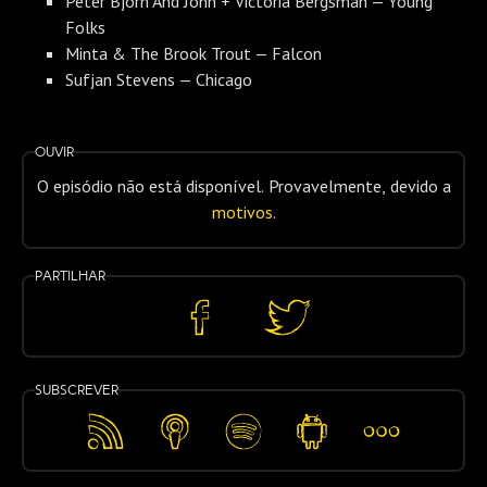
Peter Bjorn And John + Victoria Bergsman — Young
Folks
Minta & The Brook Trout — Falcon
Sufjan Stevens — Chicago
Ouvir
O episódio não está disponível. Provavelmente, devido a
motivos
.
Partilhar
Partilhar
Partilhar
no
no
Facebook
Twitter
Subscrever
Feed
Apple
Spotify
Android
Mais…
RSS
Podcasts