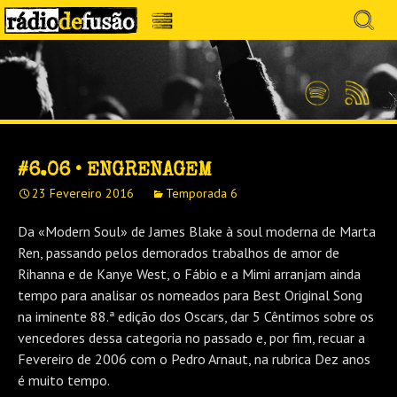
Avançar
Search
para
for:
Menu
MÚSICA SEM PRECONCEITOS. CONVERSA
o
RÁDIO DEFUSÃO
conteúdo
SEM PRETENSÕES.
Spotify
Feed
RSS
#6.06 • ENGRENAGEM
23 Fevereiro 2016
Temporada 6
Da «Modern Soul» de James Blake à soul moderna de Marta
Ren, passando pelos demorados trabalhos de amor de
Rihanna e de Kanye West, o Fábio e a Mimi arranjam ainda
tempo para analisar os nomeados para Best Original Song
na iminente 88.ª edição dos Oscars, dar 5 Cêntimos sobre os
vencedores dessa categoria no passado e, por fim, recuar a
Fevereiro de 2006 com o Pedro Arnaut, na rubrica Dez anos
é muito tempo.