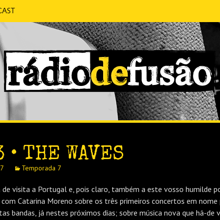
cast
 CONVERSA SEM PRETENSÕES.
FUSÃO
3 • THE WAVES
17
Temporada 7
 de visita a Portugal e, pois claro, também a este vosso humilde p
com Catarina Moreno sobre os três primeiros concertos em nome 
stas bandas, já nestes próximos dias; sobre música nova que há-de vi