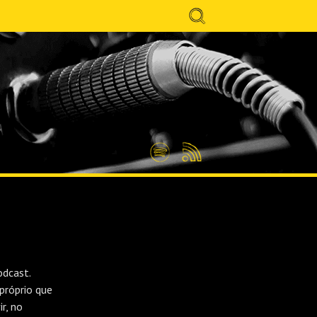
Search
for:
Spotify
Feed
RSS
odcast.
próprio que
r, no