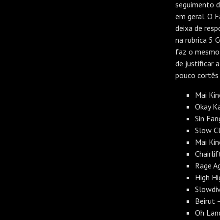
seguimento do
em geral. O F
deixa de res
na rubrica 5 
faz o mesmo s
de justificar
pouco cortês
Mai Kin
Okay K
Sin Fan
Slow Cl
Mai Kin
Chairli
Rage Ag
High H
Slowdiv
Beirut 
Oh Lan