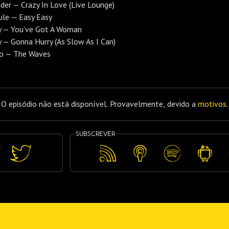
er — Crazy In Love (Live Lounge)
ule — Easy Easy
y — You’ve Got A Woman
 — Gonna Hurry (As Slow As I Can)
no — The Waves
O episódio não está disponível. Provavelmente, devido a
motivos
.
Subscrever
lhar
Partilhar
Feed
Apple
Spotify
Android
no
RSS
Podcasts
book
Twitter