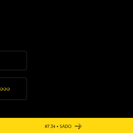
Mais…
#7.34 • Sado