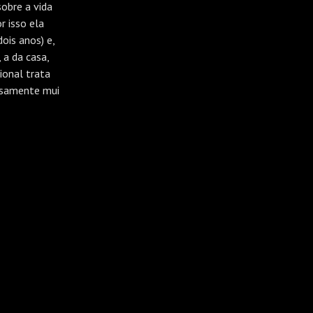
obre a vida
r isso ela
is anos) e,
 a da casa,
ional trata
hosamente mui