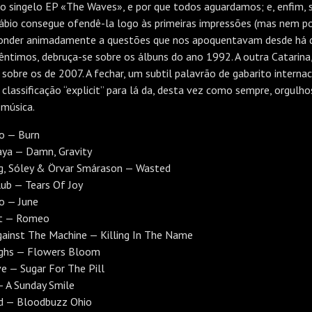
 singelo EP «The Waves», e por que todos aguardamos; e, enfim, s
ábio consegue ofendê-la logo às primeiras impressões (mas nem po
ponder animadamente a questões que nos apoquentavam desde há do
Cêntimos, debruça-se sobre os álbuns do ano 1992. A outra Catarina,
obre os de 2007. A fechar, um subtil palavrão de gabarito internac
 a classificação “explicit” para lá da, desta vez como sempre, orgul
 música.
o — Burn
aya — Damn, Gravity
g, Sóley & Örvar Smárason — Wasted
ub — Tears Of Joy
o — June
ft — Romeo
ainst The Machine — Killing In The Name
ighs — Flowers Bloom
e — Sugar For The Pill
— A Sunday Smile
d — Bloodbuzz Ohio