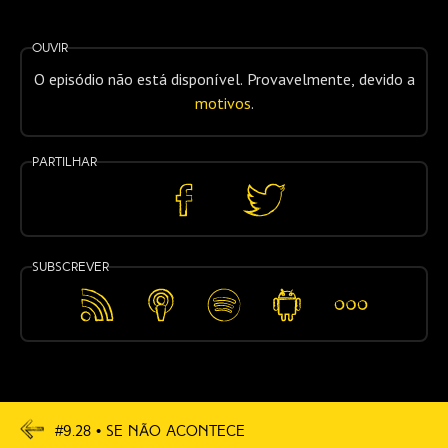
Ouvir
O episódio não está disponível. Provavelmente, devido a
motivos
.
Partilhar
Partilhar
Partilhar
no
no
Facebook
Twitter
Subscrever
Feed
Apple
Spotify
Android
Mais…
RSS
Podcasts
Navegação
#9.28 • Se Não Acontece