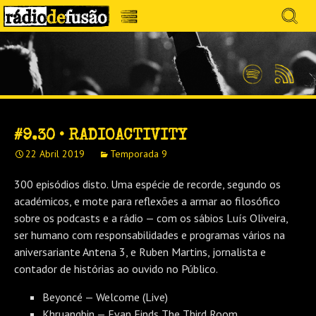
Avançar
Search
para
for:
Menu
MÚSICA SEM PRECONCEITOS. CONVERSA
o
RÁDIO DEFUSÃO
conteúdo
SEM PRETENSÕES.
Spotify
Feed
RSS
#9.30 • RADIOACTIVITY
22 Abril 2019
Temporada 9
300 episódios disto. Uma espécie de recorde, segundo os
académicos, e mote para reflexões a armar ao filosófico
sobre os podcasts e a rádio — com os sábios Luís Oliveira,
ser humano com responsabilidades e programas vários na
aniversariante Antena 3, e Ruben Martins, jornalista e
contador de histórias ao ouvido no Público.
Beyoncé — Welcome (Live)
Khruangbin — Evan Finds The Third Room