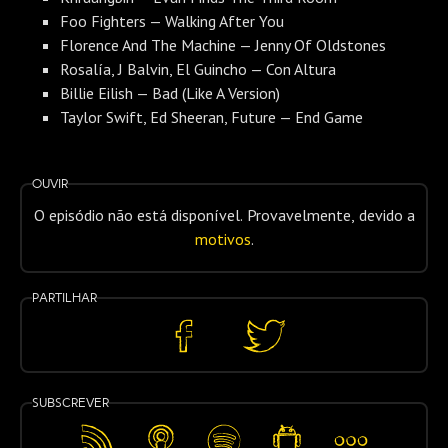
Foo Fighters — Walking After You
Florence And The Machine — Jenny Of Oldstones
Rosalía, J Balvin, El Guincho — Con Altura
Billie Eilish — Bad (Like A Version)
Taylor Swift, Ed Sheeran, Future — End Game
Ouvir
O episódio não está disponível. Provavelmente, devido a
motivos
.
Partilhar
Partilhar
Partilhar
no
no
Facebook
Twitter
Subscrever
Feed
Apple
Spotify
Android
Mais…