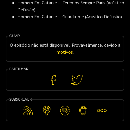
Homem Em Catarse — Teremos Sempre Paris (Acústico
Defusão)
Homem Em Catarse — Guarda-me (Acústico Defusão)
Ouvir
O episódio não está disponível. Provavelmente, devido a
motivos
.
Partilhar
Partilhar
Partilhar
no
no
Facebook
Twitter
Subscrever
Feed
Apple
Spotify
Android
Mais…
RSS
Podcasts