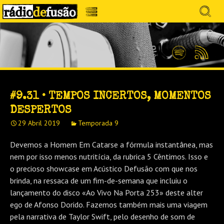
Avançar
Search
para
for:
Menu
MÚSICA SEM PRECONCEITOS. CONVERSA
o
RÁDIO DEFUSÃO
conteúdo
SEM PRETENSÕES.
Spotify
Feed
RSS
#9.31 • TEMPOS INCERTOS, MOMENTOS
DESPERTOS
29 Abril 2019
Temporada 9
Devemos a Homem Em Catarse a fórmula instantânea, mas
nem por isso menos nutritícia, da rubrica 5 Cêntimos. Isso e
o precioso showcase em Acústico Defusão com que nos
brinda, na ressaca de um fim-de-semana que incluiu o
lançamento do disco «Ao Vivo Na Porta 253» deste alter
ego de Afonso Dorido. Fazemos também mais uma viagem
pela narrativa de Taylor Swift, pelo desenho de som de