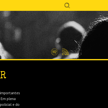
Search
for:
Spotify
Feed
RSS
ER
 importantes
. Em plena
olicial e do