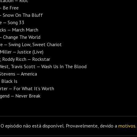
tacion — Riot
 — Be Free
 — Snow On Tha Bluff
 — Song 33
icks — March March
 — Change The World
re — Swing Low, Sweet Chariot
Miller — Justice (Live)
 Roddy Ricch — Rockstar
est, Travis Scott — Wash Us In The Blood
Stevens — America
 Black Is
orter — For What It’s Worth
egend — Never Break
O episódio não está disponível. Provavelmente, devido a
motivos
.