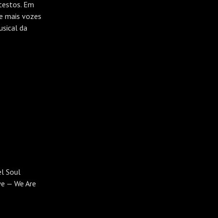
otestos. Em
e mais vozes
usical da
el Soul
we — We Are