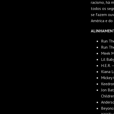
racismo, há m
todos os seg
se fazem ouvi
América e do
ALINHAMEN
Run The
Run Th
Meek Mi
Lil Bab
H.E.R. 
Kiana L
Mickey 
Keedron
Jon Bat
Childre
Anders
Beyonc