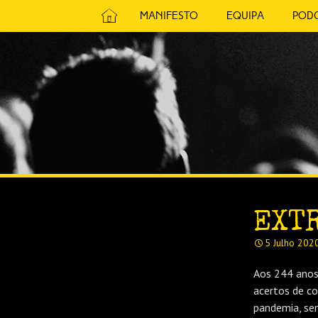
Avançar
Manifesto
Equipa
Pod
para
MÚSICA SEM PRECONCEITOS.
o
conteúdo
RÁDIO DE
EXTR
5 Julho 202
Aos 244 anos,
acertos de co
pandemia, sem