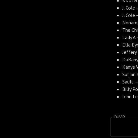
XXXTen
J. Cole
J. Cole
Noname
The Ch
Lady A
Ella Ey
Jeffery 
DaBaby,
Kanye W
Sufjan 
Sault —
Billy P
John L
Ouvir