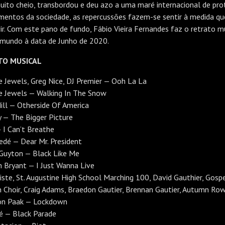
uito cheio, transbordou e deu azo a uma maré internacional de pr
mentos da sociedade, as repercussões fazem-se sentir à medida qu
r. Com este pano de fundo, Fábio Vieira Fernandes faz o retrato m
 mundo à data de Junho de 2020.
TO MUSICAL
 Jewels, Greg Nice, DJ Premier — Ooh La La
e Jewels — Walking In The Snow
ll — Otherside Of America
y — The Bigger Picture
— I Can’t Breathe
edé — Dear Mr. President
Guyton — Black Like Me
 Bryant — I Just Wanna Live
iste, St. Augustine High School Marching 100, David Gauthier, Gosp
n Choir, Craig Adams, Braedon Gautier, Brennan Gautier, Autumn Ro
on Paak — Lockdown
é — Black Parade