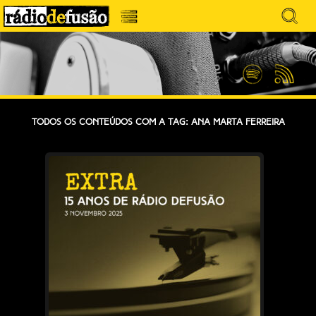
Avançar
Search
para
for:
Menu
MÚSICA SEM PRECONCEITOS. CONVERSA
o
RÁDIO DEFUSÃO
conteúdo
SEM PRETENSÕES.
Spotify
Feed
RSS
Todos os conteúdos com a tag: Ana Marta Ferreira