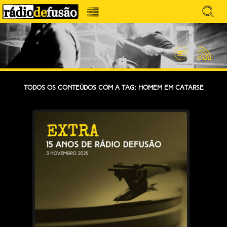
Avançar
Search
para
for:
Menu
MÚSICA SEM PRECONCEITOS. CONVERSA
o
RÁDIO DEFUSÃO
conteúdo
SEM PRETENSÕES.
Spotify
Feed
RSS
Todos os conteúdos com a tag: Homem Em Catarse