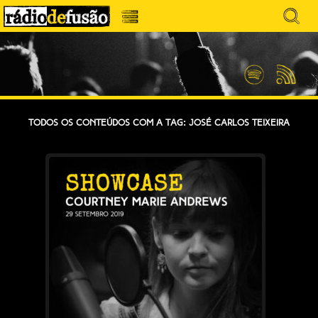
Avançar
Search
para
for:
Menu
MÚSICA SEM PRECONCEITOS. CONVERSA
o
RÁDIO DEFUSÃO
conteúdo
SEM PRETENSÕES.
Spotify
Feed
RSS
Todos os conteúdos com a tag: José Carlos Teixeira