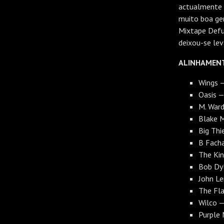
actualmente 
muito boa ge
Mixtape Defus
deixou-se le
ALINHAMEN
Wings 
Oasis —
M. Ward
Blake M
Big Thi
B Fach
The Kin
Bob Dy
John Le
The Fla
Wilco 
Purple 