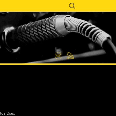
Search
for:
Spotify
Feed
RSS
os Dias,