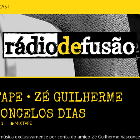
cast
 CONVERSA SEM PRETENSÕES.
FUSÃO
APE • ZÉ GUILHERME
CONCELOS DIAS
21
MIXTAPE
música exclusivamente por conta do amigo Zé Guilherme Vasconcel