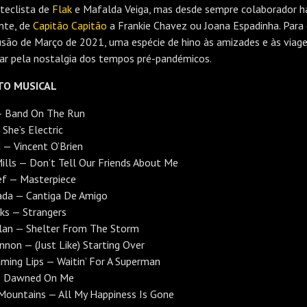
teclista de
Flak
e Mafalda Veiga, mas desde sempre colaborador ha
nte, de
Capitão Capitão
a Frankie Chavez ou Joana Espadinha. Para
ão de Março de 2021, uma espécie de hino às amizades e às viagen
var pela nostalgia dos tempos pré-pandémicos.
TO MUSICAL
— Band On The Run
 She’s Electric
 — Vincent O’Brien
ills — Don’t Tell Our Friends About Me
ef — Masterpiece
ada — Cantiga De Amigo
ks — Strangers
lan — Shelter From The Storm
nnon — (Just Like) Starting Over
ming Lips — Waitin’ For A Superman
— Dawned On Me
Mountains — All My Happiness Is Gone