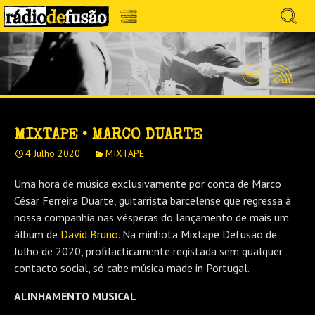
Avançar
Search
para
for:
Menu
MÚSICA SEM PRECONCEITOS. CONVERSA
o
RÁDIO DEFUSÃO
conteúdo
SEM PRETENSÕES.
Spotify
Feed
RSS
MIXTAPE • MARCO DUARTE
4 Julho 2020
MIXTAPE
Uma hora de música exclusivamente por conta de Marco
César Ferreira Duarte, guitarrista barcelense que regressa à
nossa companhia nas vésperas do lançamento de mais um
álbum de
David Bruno
. Na minhota Mixtape Defusão de
Julho de 2020, profilacticamente registada sem qualquer
contacto social, só cabe música made in Portugal.
ALINHAMENTO MUSICAL