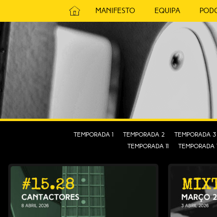
Avançar
Manifesto
Equipa
Pod
para
MÚSICA SEM PRECONCEITOS.
o
conteúdo
RÁDIO DE
Temporada 1
Temporada 2
Temporada 3
Temporada 11
Temporada 