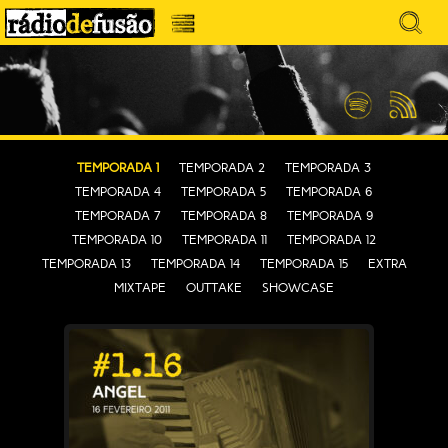
Avançar
Search
para
for:
Menu
MÚSICA SEM PRECONCEITOS. CONVERSA
o
RÁDIO DEFUSÃO
conteúdo
SEM PRETENSÕES.
Spotify
Feed
RSS
Temporada 1
Temporada 2
Temporada 3
Temporada 4
Temporada 5
Temporada 6
Temporada 7
Temporada 8
Temporada 9
Temporada 10
Temporada 11
Temporada 12
Temporada 13
Temporada 14
Temporada 15
EXTRA
MIXTAPE
OUTTAKE
SHOWCASE