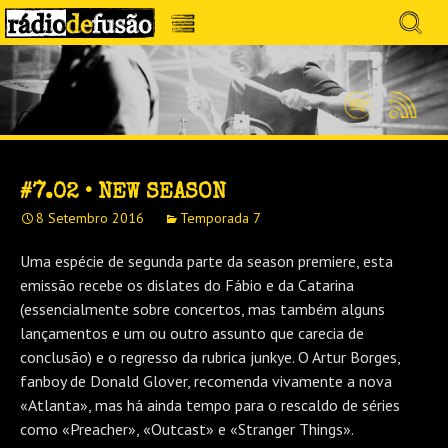
Avançar
Search
para
for:
Menu
MÚSICA SEM PRECONCEITOS. CONVERSA
o
RÁDIO DEFUSÃO
conteúdo
SEM PRETENSÕES.
Spotify
Feed
RSS
#7.02 • NEW SEASON
8 Setembro 2016
Temporada 7
Uma espécie de segunda parte da season premiere, esta
emissão recebe os dislates do Fábio e da Catarina
(essencialmente sobre concertos, mas também alguns
lançamentos e um ou outro assunto que carecia de
conclusão) e o regresso da rubrica junkye. O Artur Borges,
fanboy de Donald Glover, recomenda vivamente a nova
«Atlanta», mas há ainda tempo para o rescaldo de séries
como «Preacher», «Outcast» e «Stranger Things».