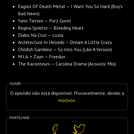
Eagles Of Death Metal — I Want You So Hard (Boy’s
Bad News)
Yann Tiersen — Porz Goret
Regina Spektor — Bleeding Heart
Diabo Na Cruz — Luzia
Architecture In Helsinki — Dream A Little Crazy
Childish Gambino — So Into You (Like A Version)
M.I.A. + Zayn — Freedun
The Raconteurs — Carolina Drama (Acoustic Mix)
Ouvir
O episódio não está disponível. Provavelmente, devido a
motivos
.
Partilhar
Partilhar
Partilhar
no
no