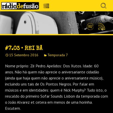
Avançar
Search
para
for:
Menu
MÚSICA SEM PRECONCEITOS. CONVERSA
o
RÁDIO DEFUSÃO
conteúdo
SEM PRETENSÕES.
Spotify
Feed
RSS
#7.03 • REI BÃ
15 Setembro 2016
Temporada 7
Nome próprio: Zé Pedro. Apelidos: Dos Xutos. Idade: 60
anos. Não há quem não aprecie o aniversariante cidadão
(ainda que haja quem não aprecie o aniversariante músico),
incluindo uns tais de Os Pontos Negros. Por falar em
músicos e em identidades: quem é Nick Murphy? Tudo isto, o
rescaldo do primeiro Sofar Sounds Lisbon da temporada com
o João Alvarez et cetera em menos de uma horinha.
Escutem.